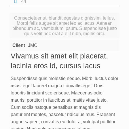
44
Consectetuer ut, blandit egestas dignissim, tellus.
Morbi felis augue sit amet leo ac lacus. Aenean
bibendum ac, vestibulum ipsum. Suspendisse justo
quis velit nec erat a elit nibh, mollis orci.
Client
JMC
Vivamus sit amet elit placerat,
lacinia eros id, cursus lacus
Suspendisse quis molestie neque. Morbi luctus dolor
risus, eget laoreet magna convallis eget. Duis
lobortis tincidunt scelerisque. Maecenas odio
mauris, porttitor in faucibus at, mattis vitae justo.
Cum sociis natoque penatibus et magnis dis
parturient montes, nascetur ridiculus mus. Praesent
augue sapien, convallis eu dolor a, volutpat porttitor
sapien. Nam pulvinar consequat aliquet.