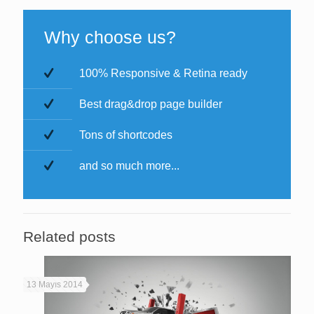
Why choose us?
100% Responsive & Retina ready
Best drag&drop page builder
Tons of shortcodes
and so much more...
Related posts
13 Mayıs 2014